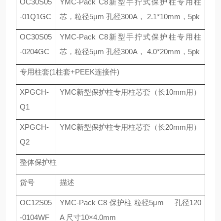
OC30S05
YMC-Pack C8
新型手拧式保护柱专用柱
-01Q1GC
芯，粒径
5
μ
m
孔径
300A
，
2.1*10mm
，
5pk
OC30S05
YMC-Pack C8
新型手拧式保护柱专用柱
-0204GC
芯，粒径
5
μ
m
孔径
300A
，
4.0*20mm
，
5pk
专用柱套
(1
柱套
+PEEK
连接件
)
XPGCH-
YMC
新型保护柱专用柱芯套（长
10mm
用）
Q1
XPGCH-
YMC
新型保护柱专用柱芯套（长
20mm
用）
Q2
整体保护柱
货号
描述
OC12S05
YMC-Pack C8
保护柱 粒径
5
μ
m
孔径
120
-0104WF
A
尺寸
10
×
4.0mm