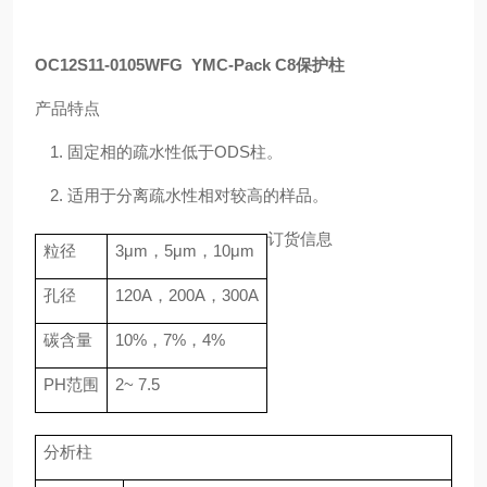
OC12S11-0105WFG YMC-Pack C8保护柱
产品特点
1.
固定相的疏水性低于
ODS
柱。
2.
适用于分离疏水性相对较高的样品。
订货信息
粒径
3
μ
m
，
5
μ
m
，
10
μ
m
孔径
120A
，
200A
，
300A
碳含量
10%
，
7%
，
4%
PH
范围
2~ 7.5
分析柱