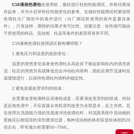
C18液相色谱柱
在使用前，最好进行柱的性能测试，并将结果保
存起来，作为今后评价柱性能变化的参考。在做柱性能测试时要按照
色谱柱出厂报告中的条件进行（出厂测试所使用的条件是最佳条
件），只有这样，测得的结果才有可比性。但要注意：柱性能可能由
于所使用的样品、流动相、柱温等条件的差异而有所不同。
C18液相色谱柱使用误区都有哪些呢？
1.避免压力和温度的急剧变化：
温度的突然变化或者使色谱柱从高处掉下都会影响柱内的填充状
况；柱压的突然升高或降低也会冲动柱内填料，因此在调节流速时应
该缓慢进行，以保持色谱柱内填料的稳定性。
2.避免直接改变溶剂的组成：
在需要改变检测样品溶液组成是，应逐渐改变溶剂的组成，特别
是反相色谱中，不应直接从有机溶剂改变为全部是水，反之亦然。且
在使用次洗脱能力强的洗脱液冲洗色谱柱时，对流路系统中流动相的
置换应以相混溶的溶剂逐渐过渡，每种流动相的体积应是柱体积的20
倍左右，即常规分析需要50~75ML。