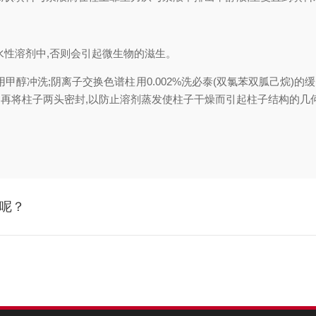
水性溶剂中,否则会引起微生物的滋生。
醇冲洗;阴离子交换色谱柱用0.002%洗必泰(双氯苯双胍己烷)的缓冲
冲洗。再将柱子两头密封,以防止溶剂蒸发使柱子干燥而引起柱子结构的几
些呢？