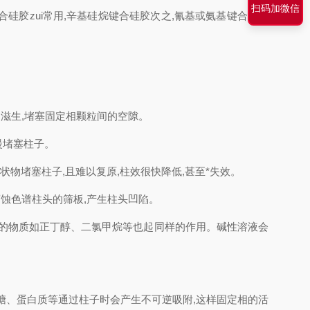
扫码加微信
胶zui常用,辛基硅烷键合硅胶次之,氰基或氨基键合硅胶
滋生,堵塞固定相颗粒间的空隙。
慢堵塞柱子。
成絮状物堵塞柱子,且难以复原,柱效很快降低,甚至*失效。
蚀色谱柱头的筛板,产生柱头凹陷。
小的物质如正丁醇、二氯甲烷等也起同样的作用。碱性溶液会
糖、蛋白质等通过柱子时会产生不可逆吸附,这样固定相的活