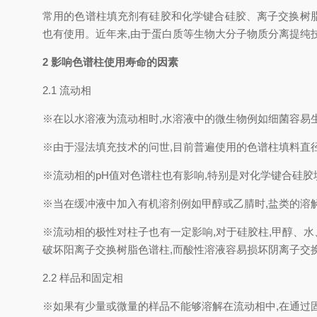
常用的色谱柱填充剂有硅胶和化学键合硅胶、离子交换树脂
也有使用。近年来,由于蛋白质等生物大分子物质分离提纯
2
影响色谱柱使用寿命的因素
2.1
流动相
※
在以水溶液为流动相时,水溶液中的微生物例如细菌容易
※由于湿法填充技术的问世,目前普遍使用的色谱柱填料直径
※流动相的pH值对色谱柱也有影响,特别是对化学键合硅胶填料,
※当在缓冲液中加入有机溶剂例如甲醇或乙腈时,盐类的溶
※流动相的极性对柱子也有一定影响,对于硅胶柱,甲醇、
破坏阳离子交换树脂色谱柱,而酸性溶液容易损坏阴离子交
2.2
样品和固定相
※如果有少量或微量的样品不能够溶解在流动相中,在通过