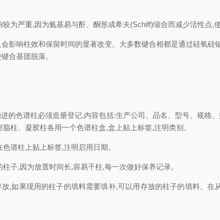
为严重,因为氨基易与酐、酮形成希夫(Schiff)缩合而减少活性点
响柱效和保留时间的显著改变。大多数键合相都是通过硅氧硅键(Si-O
,使键合基团脱落。
进的色谱柱必须造册登记,内容包括:生产公司、品名、型号、规格
树脂柱、凝胶柱各用一个色谱柱盒,盒上贴上标签,注明类别。
在色谱柱上贴上标签,注明启用日期。
柱子,因为放置时间长,容易干柱,每一次做好保养记录。
门存放,如果现用的柱子的填料需要填补,可以用存放的柱子的填料。在