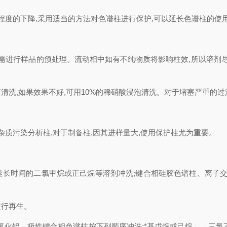
程度的下降,采用适当的方法对色谱柱进行保护,可以延长色谱柱的使
,需进行样品的预处理。流动相中如有不纯物质将影响柱效,所以溶剂尽
洗,如果效果不好,可用10%的稀硝酸浸泡清洗。对于堵塞严重的过
杂质污染分析柱,对于制备柱,因其进样量大,使用保护柱尤为重要。
长时间的二氯甲烷或正己烷等溶剂冲洗;键合相硅胶色谱柱、离子交
进行再生。
氧化铝、极性键合相色谱柱按下列顺序冲洗:*基戊烷或己烷←→三氯