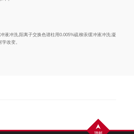
液冲洗,阳离子交换色谱柱用0.005%硫柳汞缓冲液冲洗;凝
何学改变。