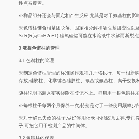
性点被覆盖。
※样品组分还会与固定相产生反应,尤其是对于氨基柱的影响较
※色谱柱键合相基团脱落、固定相分解和活性基团变性以及会影
Si-R(R为CnH2n+1),硅氧硅键可能在水溶液中水解而断裂
3
液相色谱柱的管理
3.1
色谱柱的管理
※制定色谱柱管理的标准操作规程并严格执行。每一根新购
存放,硅胶柱、化学键合硅胶柱、氰基或氨基柱、离子交换
随柱说明书装入密实袋附在登记本上。每启用一根色谱柱,
※每根柱子每两个月保养一次,特别是对于一些使用频率少的
※对于确已失效的柱子,做好停用记录,不能随意丢弃,专
子,可把它用于检测产品的中间体。
3.2
色谱柱的保养