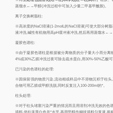
蒸馏水←→甲醇(冲洗过程中可加入少量二甲基甲酰胺)。
离子交换树脂柱:
※高浓度的NaCl溶液(1-2molL的NaCl溶液)可使大部
液冲洗,碱性有机物用高pH缓冲液冲洗,然后再用蒸馏水←
凝胶色谱柱:
※由于凝胶色谱柱是根据被分离物质的分子量大小而分离物质,通
4%或30%乙腈冲洗过夜可除去疏水蛋白,用30%-50%
已污染的色谱柱的处理:
※因保留强的物质污染,流动相或样品中不溶物沉积于柱头,可
合物可用乙腈或甲醇洗脱,同时反复注入100-200ml的*。
柱头处理:
※对于柱头堵塞污染严重的情况而且用溶剂冲洗无效的色谱
填料,使柱床显白色并*水平,再用甲醇作糊状填料匀浆液,