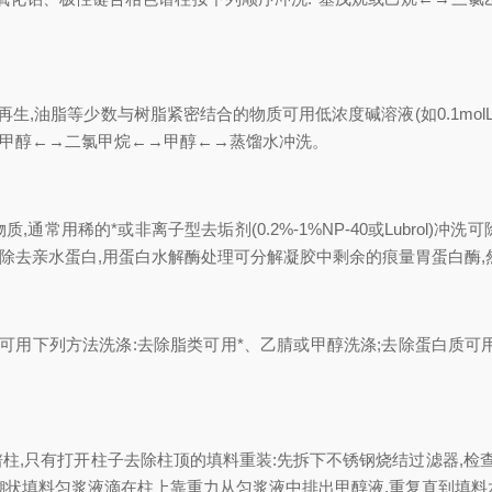
分树脂再生,油脂等少数与树脂紧密结合的物质可用低浓度碱溶液(如0.1m
→甲醇←→二氯甲烷←→甲醇←→蒸馏水冲洗。
常用稀的*或非离子型去垢剂(0.2%-1%NP-40或Lubrol)冲
乙酸可除去亲水蛋白,用蛋白水解酶处理可分解凝胶中剩余的痕量胃蛋白
用下列方法洗涤:去除脂类可用*、乙腈或甲醇洗涤;去除蛋白质可用乙腈
柱,只有打开柱子去除柱顶的填料重装:先拆下不锈钢烧结过滤器,检查
将糊状填料匀浆液滴在柱上靠重力从匀浆液中排出甲醇液,重复直到填料