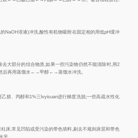
olL的NaOH溶液)冲洗,酸性有机物吸附在固定相的用低pH缓冲
洗可除去大部分的结合物质,如果一些污染物仍然不能清除时,用2
酶,然后再用蒸馏水←→甲醇←→蒸馏水冲洗。
、丙醇和1%三lvyisuan进行梯度洗脱;一些高疏水性化
柱床,常见凹陷或受污染的带色填料,剔去不规则床层和带色
水平。