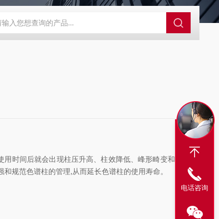
alo 核壳型液相色谱柱
Xbridge BEH C18XBridge液相色谱柱
Xsele
柱使用时间后就会出现柱压升高、柱效降低、峰形畸变和分离
加强和规范色谱柱的管理,从而延长色谱柱的使用寿命。
电话咨询