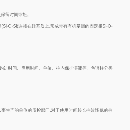
,使保留时间缩短。
-Si)连接在硅基质上,形成带有有机基团的固定相Si-O-
、购进时间、启用时间、单价、柱内保护溶液等。色谱柱分类
从事生产的单位的质检部门,对于使用时间较长柱效降低的柱