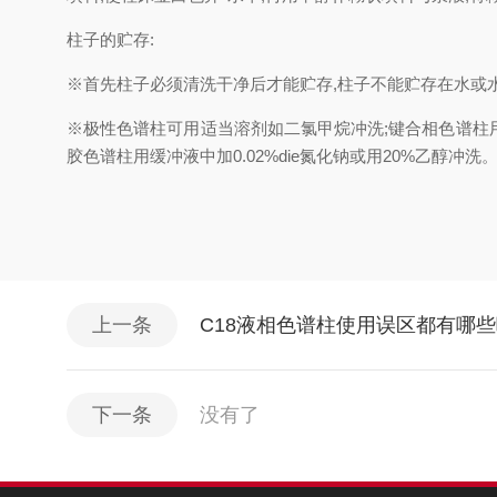
柱子的贮存:
※首先柱子必须清洗干净后才能贮存,柱子不能贮存在水或
※极性色谱柱可用适当溶剂如二氯甲烷冲洗;键合相色谱柱用甲
胶色谱柱用缓冲液中加0.02%die氮化钠或用20%乙醇
上一条
C18液相色谱柱使用误区都有哪
下一条
没有了