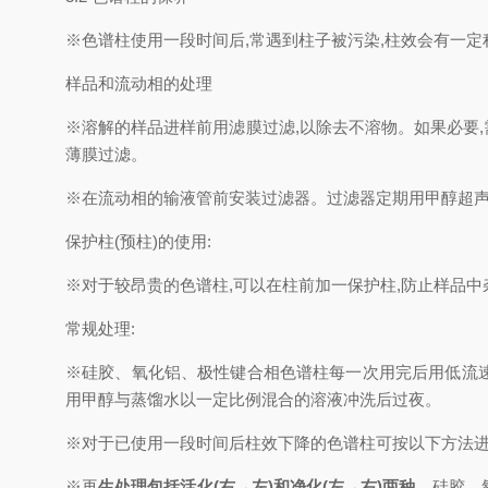
※色谱柱使用一段时间后,常遇到柱子被污染,柱效会有一定
样品和流动相的处理
※溶解的样品进样前用滤膜过滤,以除去不溶物。如果必要
薄膜过滤。
※在流动相的输液管前安装过滤器。过滤器定期用甲醇超声清
保护柱(预柱)的使用:
※对于较昂贵的色谱柱,可以在柱前加一保护柱,防止样品中
常规处理:
※硅胶、氧化铝、极性键合相色谱柱每一次用完后用低流速
用甲醇与蒸馏水以一定比例混合的溶液冲洗后过夜。
※对于已使用一段时间后柱效下降的色谱柱可按以下方法
※再
生处理包括活化(右→左)和净化(左→右)两种。
硅胶、