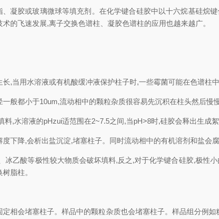
、凝胶或玻璃微球等填充剂。在化学键合硅胶中以十六烷基硅烷键合硅
技术的飞速发展,离子交换色谱柱、凝胶色谱柱的应用也越来越广。
生长,当用水溶液或有机酸缓冲液保护柱子时,一些霉菌可能在色谱柱中
一般都小于10um,流动相中的颗粒杂质很容易先沉积在柱头然后慢
水溶液的pHzui适范围在2~7.5之间,当pH>8时,硅胶会释出生
解度下降,会析出盐沉淀,堵塞柱子。同时流动相中的有机溶剂和盐会腐
水、冰乙酸等极性较大物质会破坏填料,反之,对于化学键合硅胶,极性
换树脂柱。
固定相会堵塞柱子。样品中的颗粒杂质也会堵塞柱子。样品组分例如