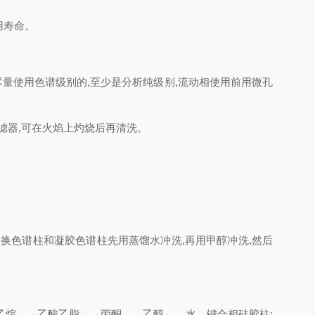
用寿命。
量使用色谱级别的,至少是分析纯级别,流动相使用前用微孔
滤器,可在火焰上灼烧后再清洗。
换色谱柱和凝胶色谱柱先用蒸馏水冲洗,再用甲醇冲洗,然后
乙烷←→乙酸乙脂←→丙酮←→乙醇←→水。键合相硅胶柱: