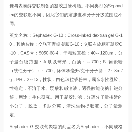
糖与表氯醇交联制备的凝胶过滤树脂。不同类型的
Sephad
ex
的交联度不同，因此它们的溶胀度和分子分级范围也不
同。
英文名称：Sephadex G-10；Cross-inked dextran gel G-1
0
，
其他名称：交联葡聚糖凝胶G-10；交联右旋糖酐凝胶G
-10
，
CAS
号：9050-68-4
，
干颗粒直径：40～120um
，
分
子量分级范围：A.肽及球形，白质：～700；B. 葡聚糖
（线性分子）：～700
，
床体积毫升/克干分子筛：2～3ml/
g
，
PH
：2～13，性状：白色珠粒或粉末，属亲水性凝胶。
性稳定，不溶于水、弱酸和碱溶液，遇强酸能使糖苷键分
解，用途：生化研究。用于凝胶过滤，分离分子量接近的
小分子，脱盐，多肽分离，清洗生物提取液，分子量测
定。
Sephadex G
交联葡聚糖的商品名为Sephndex，不同
规格