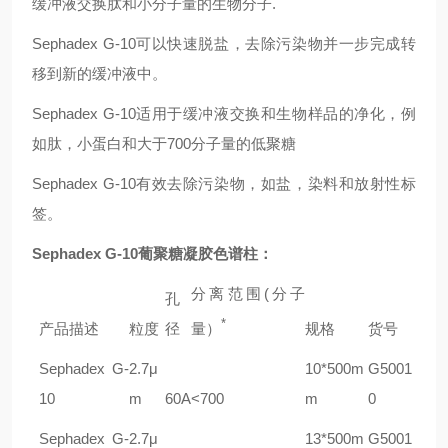
缓冲液交换肽和小分子量的生物分子.
Sephadex G-10
可以快速脱盐，去除污染物并一步完成转
移到新的缓冲液中。
Sephadex G-10
适用于缓冲液交换和生物样品的净化，例
如肽，小蛋白和大于700分子量的低聚糖
Sephadex G-10
有效去除污染物，如盐，染料和放射性标
签。
Sephadex G-10
葡聚糖凝胶色谱柱：
分离范围(分子
孔
*
产品描述
粒度
径
量）
规格
货号
Sephadex G-
2.7
μ
10*500m
G5001
10
m
60A
<700
m
0
Sephadex G-
2.7
μ
13*500m
G5001