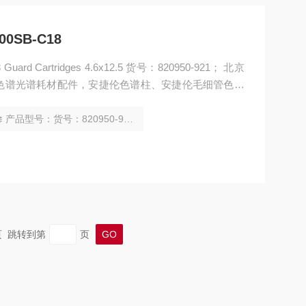
00SB-C18
色谱光谱耗材配件，安捷伦色谱柱、安捷伦毛细管色谱
效液相色谱 柱、安捷伦填充柱、安捷伦气相色谱柱、安
捷伦色谱瓶样品瓶顶空瓶、安捷伦调
产品型号：货号：820950-921
末页 跳转到第
页