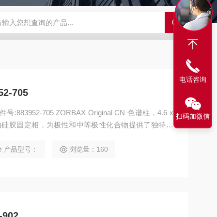
alo 核壳型液相色谱柱
Xbridge BEH C18XBridge液相色谱柱
Xsele
电话咨询
2-705
号:883952-705 ZORBAX Original CN 色谱柱，4.6 x
扫码加微信
r. 氰基改性的硅胶固定相，为极性和中等极性化合物提供了独特的
品分析。
产品型号：
浏览量：160
-902