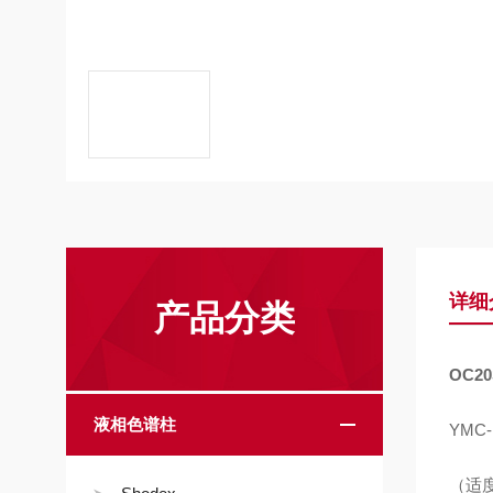
详细
产品分类
OC20
液相色谱柱
YMC-
（适