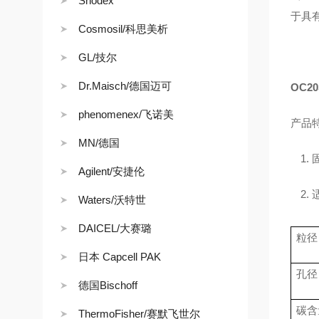
Shodex
于具
Cosmosil/科思美析
GL/技尔
Dr.Maisch/德国迈可
OC20
phenomenex/飞诺美
产品
MN/德国
1.
Agilent/安捷伦
2.
Waters/沃特世
DAICEL/大赛璐
粒径
日本 Capcell PAK
孔径
德国Bischoff
碳含
ThermoFisher/赛默飞世尔