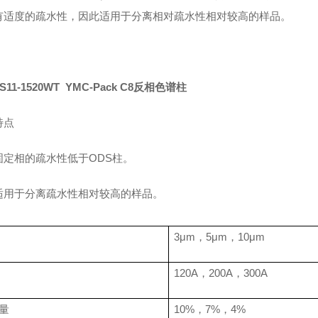
有适度的疏水性，因此适用于分离相对疏水性相对较高的样品。
S11-1520WT YMC-Pack C8反相色谱柱
特点
固定相的疏水性低于
ODS
柱。
适用于分离疏水性相对较高的样品。
3
μ
m
，
5
μ
m
，
10
μ
m
120A
，
200A
，
300A
量
10%
，
7%
，
4%