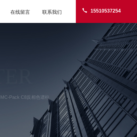
15510537254
在线留言
联系我们
TER
 YMC-Pack C8反相色谱柱