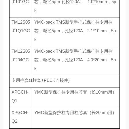
-0101GC
芯，粒径
5
μ
m
孔径
120A
，
1.0*10mm
，
5p
k
TM12S05
YMC-pack TMS
新型手拧式保护柱专用柱
-01Q1GC
芯，粒径
5
μ
m
，孔径
120A
，
2.1*10mm
，
5p
k
TM12S05
YMC-pack TMS
新型手拧式保护柱专用柱
-0204GC
芯，粒径
5
μ
m
，孔径
120A
，
4.0*20mm
，
5p
k
专用柱套
(1
柱套
+PEEK
连接件
)
XPGCH-
YMC
新型保护柱专用柱芯套（长
10mm
用）
Q1
XPGCH-
YMC
新型保护柱专用柱芯套（长
20mm
用）
Q2