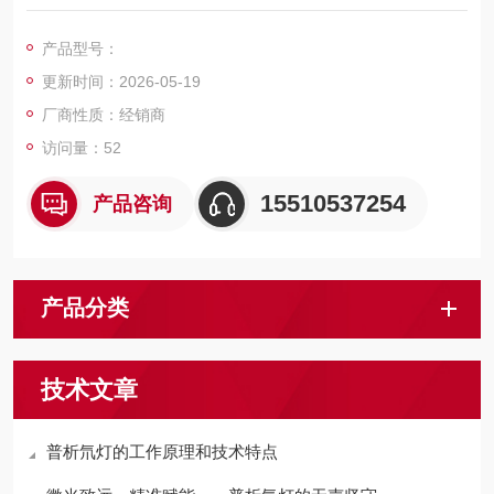
1. 在反相填料中固定相的疏水性最小。
2. 与ODS不同的分离特性。
产品型号：
使用TMS色谱柱可以缩短分析时间
更新时间：2026-05-19
使用TMS色谱柱对疏水性波动大的化合物进行分析时，可大大缩
短分析时间。
厂商性质：经销商
访问量：52
15510537254
产品咨询
产品分类
技术文章
普析氘灯的工作原理和技术特点