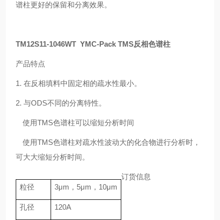
谱柱更好的保留和分离效果。
TM12S11-1046WT
YMC-Pack TMS反相色谱柱
产品特点
1.
在反相填料中固定相的疏水性最小。
2.
与
ODS
不同的分离特性。
使用
TMS
色谱柱可以缩短分析时间
使用
TMS
色谱柱对疏水性波动大的化合物进行分析时，
可大大缩短分析时间。
订货信息
粒径
3
μ
m
，
5
μ
m
，
10
μ
m
孔径
120A