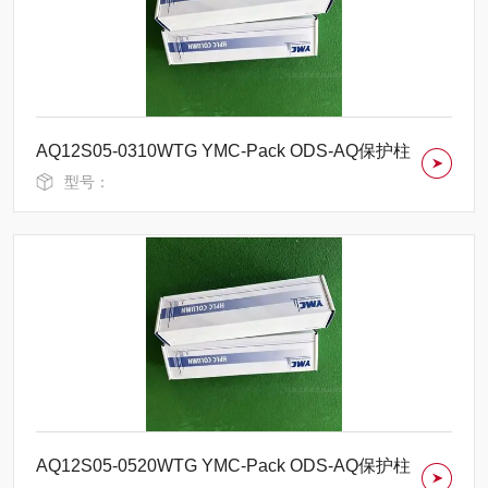
AQ12S05-0310WTG YMC-Pack ODS-AQ保护柱
型号：
AQ12S05-0520WTG YMC-Pack ODS-AQ保护柱