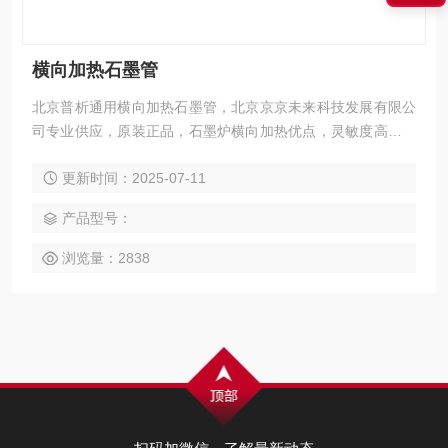
横向加热石墨管
北京普析通用横向加热石墨管，北京京京未来科技发展有限公
司专业供应，原装正品，石墨炉横向加热优点，灵敏度高，抗
干扰性好，温度梯度小，基体效应低，原子化时间短，消除峰
更新时间：2025-07-11
拖尾。测定精度高，炉体寿命长；适用于TAS-990，A3系列原
子吸收。
产品型号：
浏览量：2838