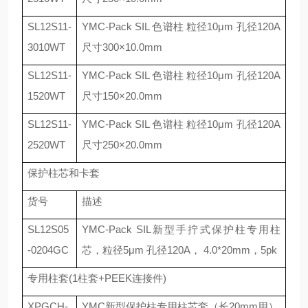
SL12S11-
YMC-Pack SIL
色谱柱 粒径
10
μ
m
孔径
120A
3010WT
尺寸
300
×
10.0mm
SL12S11-
YMC-Pack SIL
色谱柱 粒径
10
μ
m
孔径
120A
1520WT
尺寸
150
×
20.0mm
SL12S11-
YMC-Pack SIL
色谱柱 粒径
10
μ
m
孔径
120A
2520WT
尺寸
250
×
20.0mm
保护柱芯和卡套
货号
描述
SL12S05
YMC-Pack SIL
新型手拧式保护柱专用柱
-0204GC
芯，粒径
5
μ
m
孔径
120A
，
4.0*20mm
，
5pk
专用柱套
(1
柱套
+PEEK
连接件
)
XPGCH-
YMC
新型保护柱专用柱芯套（长
20mm
用）