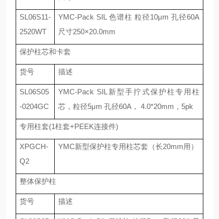
SL06S11-
YMC-Pack SIL
色谱柱 粒径
10
μ
m
孔径
60A
2520WT
尺寸
250
×
20.0mm
保护柱芯和卡套
货号
描述
SL06S05
YMC-Pack SIL
新型手拧式保护柱专用柱
-0204GC
芯，粒径
5
μ
m
孔径
60A
，
4.0*20mm
，
5pk
专用柱套
(1
柱套
+PEEK
连接件
)
XPGCH-
YMC
新型保护柱专用柱芯套（长
20mm
用）
Q2
整体保护柱
货号
描述