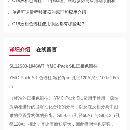
C18液相色谱柱：工作原理、核心参数与应用场景解析
单道可调量程移液器的原理和应用介绍
C18液相色谱柱使用误区都有哪些呢？
详细介绍
在线留言
SL12S03-1046WT
YMC-Pack SIL
正相色谱柱
YMC-Pack SIL
色谱柱 粒径
3
μ
m
孔径
120A
尺寸
100
×
4.6m
m
（标准的正相色谱柱）
YMC-Pack SIL
适用于使用非极性
流动相进行的脂溶性化合物的分离，以及在反相分离中困
难的位置异构体的分离。
SIL-06
（孔径
60A
）与
SIL-12
（孔
径
120A
）相比，其比表面积更大，因此吸附性也更强，一