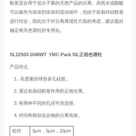
般更适合用于低分子量的天然产品的分离。虽然水或醋酸
可以被作为添加剂添加到流动相中，但由于容易对硅醇基
进行结合，因此出于对分离再现性方面的考虑，建议最好
确定相关色谱柱的专用化。
SL12S03-1046WT
YMC-Pack SIL
正相色谱柱
产品特点
1.
高质量的球形多孔硅胶。
2.
通过表面硅醇基作用的正相分离。
3.
有两种不同的孔径可供选择。
4.
对结构相似化合物的分离有效。
粒径
3
μ
m
，
5
μ
m
，
10
μ
m