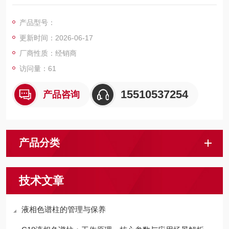
1. 高质量的球形多孔硅胶。
2. 通过表面硅醇基作用的正相分离。
产品型号：
3. 有两种不同的孔径可供选择。
更新时间：2026-06-17
4. 对结构相似化合物的分离有效。
厂商性质：经销商
访问量：61
15510537254
产品咨询
产品分类
技术文章
液相色谱柱的管理与保养