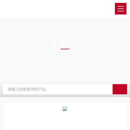
PRODUCTS CENTER
产品中心
当前位置：
首页
产品中心
液相色谱柱
YMC/维美希