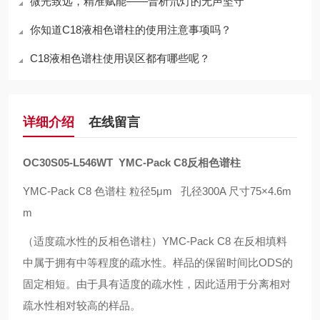
微光致远，精准赋能——普析氘灯的无声坚守
你知道C18液相色谱柱的使用注意事项吗？
C18液相色谱柱使用误区都有哪些呢？
详细介绍
在线留言
OC30S05-L546WT
YMC-Pack C8
反相色谱柱
YMC-Pack C8 色谱柱 粒径5μm 孔径300A 尺寸75×4.6m
m
（适度疏水性的反相色谱柱）
YMC-Pack C8
在反相填料
中属于拥有中等程度的疏水性。样品的保留时间比
ODS
的
固定相短。由于具有适度的疏水性，因此适用于分离相对
疏水性相对较高的样品。