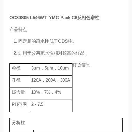
OC30S05-L546WT YMC-Pack C8反相色谱
柱
产品特点
1.
固定相的疏水性低于
ODS
柱。
2.
适用于分离疏水性相对较高的样品。
订货信息
粒径
3
μ
m
，
5
μ
m
，
10
μ
m
孔径
120A
，
200A
，
300A
碳含量
10%
，
7%
，
4%
PH
范围
2~ 7.5
分析柱