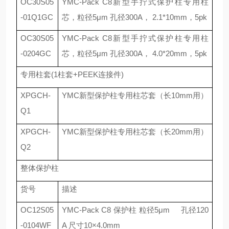
OC30S05
YMC-Pack C8
新型手拧式保护柱专用柱
-01Q1GC
芯，粒径
5
μ
m
孔径
300A
，
2.1*10mm
，
5pk
OC30S05
YMC-Pack C8
新型手拧式保护柱专用柱
-0204GC
芯，粒径
5
μ
m
孔径
300A
，
4.0*20mm
，
5pk
专用柱套
(1
柱套
+PEEK
连接件
)
XPGCH-
YMC
新型保护柱专用柱芯套（长
10mm
用）
Q1
XPGCH-
YMC
新型保护柱专用柱芯套（长
20mm
用）
Q2
整体保护柱
货号
描述
OC12S05
YMC-Pack C8
保护柱 粒径
5
μ
m
孔径
120
-0104WF
A
尺寸
10
×
4.0mm