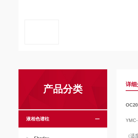
详细
产品分类
OC20
液相色谱柱
YMC-
（适