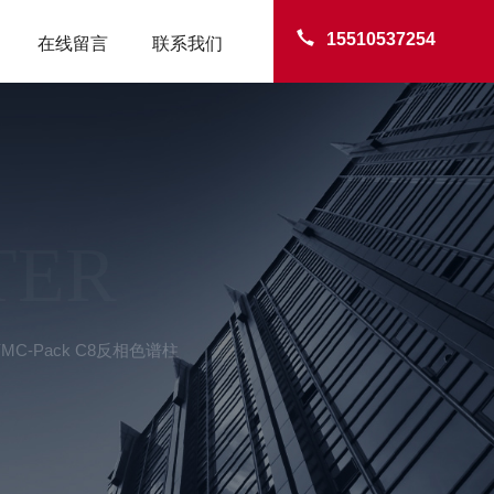
15510537254
在线留言
联系我们
TER
 YMC-Pack C8反相色谱柱