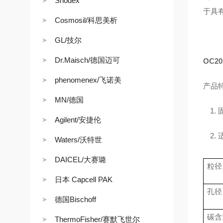
Shodex
于具
Cosmosil/科思美析
GL/技尔
Dr.Maisch/德国迈可
OC20
phenomenex/飞诺美
产品
MN/德国
1.
Agilent/安捷伦
2.
Waters/沃特世
DAICEL/大赛璐
粒径
日本 Capcell PAK
孔径
德国Bischoff
碳含
ThermoFisher/赛默飞世尔