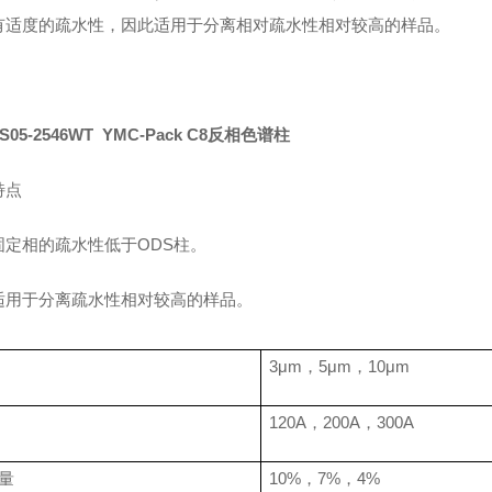
有适度的疏水性，因此适用于分离相对疏水性相对较高的样品。
S05-2546WT YMC-Pack C8反相色谱
柱
特点
固定相的疏水性低于
ODS
柱。
适用于分离疏水性相对较高的样品。
3
μ
m
，
5
μ
m
，
10
μ
m
120A
，
200A
，
300A
量
10%
，
7%
，
4%