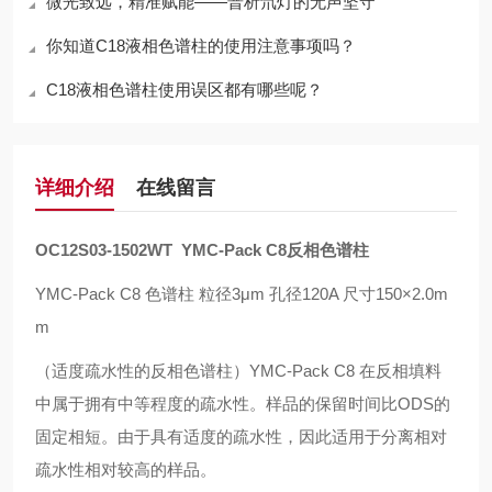
微光致远，精准赋能——普析氘灯的无声坚守
你知道C18液相色谱柱的使用注意事项吗？
C18液相色谱柱使用误区都有哪些呢？
详细介绍
在线留言
OC12S03-1502WT
YMC-Pack C8
反相色谱柱
YMC-Pack C8 色谱柱 粒径3μm 孔径120A 尺寸150×2.0m
m
（适度疏水性的反相色谱柱）
YMC-Pack C8
在反相填料
中属于拥有中等程度的疏水性。样品的保留时间比
ODS
的
固定相短。由于具有适度的疏水性，因此适用于分离相对
疏水性相对较高的样品。