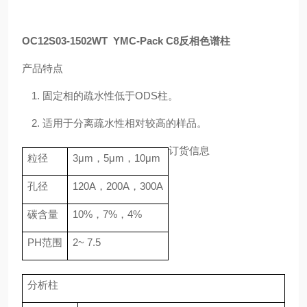
OC12S03-1502WT YMC-Pack C
8
反相色谱柱
产品特点
1.
固定相的疏水性低于
ODS
柱。
2.
适用于分离疏水性相对较高的样品。
订货信息
粒径
3
μ
m
，
5
μ
m
，
10
μ
m
孔径
120A
，
200A
，
300A
碳含量
10%
，
7%
，
4%
PH
范围
2~ 7.5
分析柱