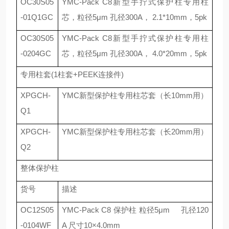
OC30S05
YMC-Pack C8
新型手拧式保护柱专用柱
-01Q1GC
芯，粒径
5
μ
m
孔径
300A
，
2.1*10mm
，
5pk
OC30S05
YMC-Pack C8
新型手拧式保护柱专用柱
-0204GC
芯，粒径
5
μ
m
孔径
300A
，
4.0*20mm
，
5pk
专用柱套
(1
柱套
+PEEK
连接件
)
XPGCH-
YMC
新型保护柱专用柱芯套（长
10mm
用）
Q1
XPGCH-
YMC
新型保护柱专用柱芯套（长
20mm
用）
Q2
整体保护柱
货号
描述
OC12S05
YMC-Pack C8
保护柱 粒径
5
μ
m
孔径
120
-0104WF
A
尺寸
10
×
4.0mm