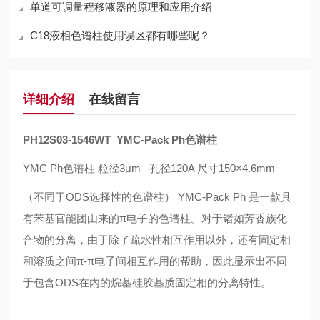
单道可调量程移液器的原理和应用介绍
C18液相色谱柱使用误区都有哪些呢？
详细介绍
在线留言
PH12S03-1546WT
YMC-Pack Ph
色谱柱
YMC Ph色谱柱 粒径3μm 孔径120A 尺寸150×4.6mm
（不同于
ODS
选择性的色谱柱）
YMC-Pack Ph
是一款具
有苯基官能团由来的
π
电子的色谱柱。对于诸如芳香族化
合物的分离，由于除了疏水性相互作用以外，还有固定相
和溶质之间
π
-
π
电子间相互作用的帮助，因此显示出不同
于包含
ODS
在内的烷基硅胶基质固定相的分离特性。