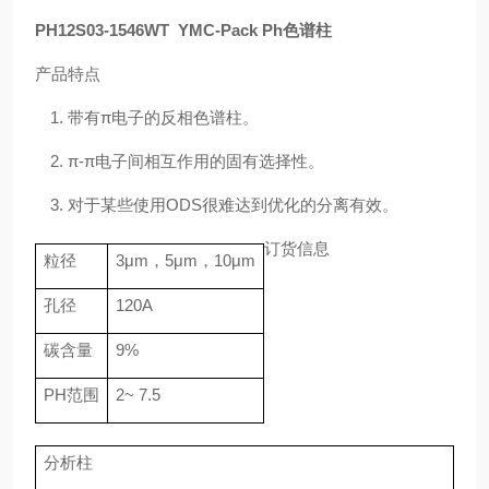
PH12S03-1546WT
YMC-Pack Ph
色谱柱
产品特点
1.
带有
π
电子的反相色谱柱。
2.
π
-
π
电子间相互作用的固有选择性。
3.
对于某些使用
ODS
很难达到优化的分离有效。
订货信息
粒径
3
μ
m
，
5
μ
m
，
10
μ
m
孔径
120A
碳含量
9%
PH
范围
2~ 7.5
分析柱