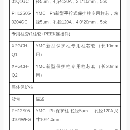
01Q1GC
径
5
μ
m
，孔径
120A
，
2.1*10mm
，
5pk
PH12S05-
YMC Ph
新型手拧式保护柱专用柱芯，粒
0204GC
径
5
μ
m
，孔径
120A
，
4.0*20mm
，
5pk
专用柱套
(1
柱套
+PEEK
连接件
)
XPGCH-
YMC
新型保护柱专用柱芯套（长
10mm
Q1
用）
XPGCH-
YMC
新型保护柱专用柱芯套（长
20mm
Q2
用）
整体保护柱
货号
描述
PH12S05-
YMC Ph
保护柱 粒径
5
μ
m
孔径
120A
尺
0104WFG
寸
10
×
4.0mm