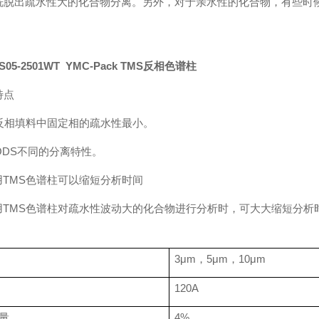
洗脱出疏水性大的化合物分离。另外，对于亲水性的化合物，有些时
S05-2501WT YMC-Pack TMS反相色谱柱
特点
反相填料中固定相的疏水性最小。
ODS
不同的分离特性。
用
TMS
色谱柱可以缩短分析时间
用
TMS
色谱柱对疏水性波动大的化合物进行分析时，可大大缩短分析
3
μ
m
，
5
μ
m
，
10
μ
m
120A
量
4%