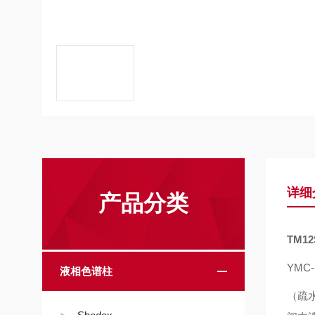
详细
产品分类
TM12
YMC
液相色谱柱
（疏