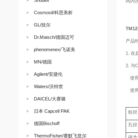
Shodex
间内
Cosmosil/科思美析
GL/技尔
TM12
Dr.Maisch/德国迈可
产品
phenomenex/飞诺美
1.
在
MN/德国
2.
与
Agilent/安捷伦
使
Waters/沃特世
使
DAICEL/大赛璐
日本 Capcell PAK
粒径
德国Bischoff
孔径
ThermoFisher/赛默飞世尔
碳含