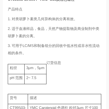
产品特点
1.
对类胡萝卜素类几何异构体的分离有效。
2.
适于血液样品，食品，天然产物提取物及商业制剂中类
胡萝卜素的分离。
3.
可用于
LC/MS
和制备组分的回收中低水性或非水性流动
相的条件。
订货信息
粒径
3
μ
m
，
5
μ
m
pH
范围
2~ 7.5
货号
描述
CT99S03-
YMC Carotenoid
色谱柱 粒径
3
μ
m
尺寸
100