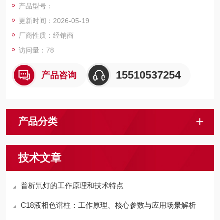
产品型号：
果。J'sphere ODS液相色谱填料几乎不需要考虑疏水性和氢键键
更新时间：2026-05-19
合相之间的相互作用，如离子或相互作用，其多用于分离条件的
测定。
厂商性质：经销商
访问量：78
15510537254
产品咨询
产品分类
技术文章
普析氘灯的工作原理和技术特点
C18液相色谱柱：工作原理、核心参数与应用场景解析