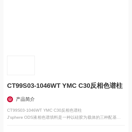
CT99S03-1046WT YMC C30反相色谱柱
产品简介
CT99S03-1046WT YMC C30反相色谱柱
J'sphere ODS液相色谱填料是一种以硅胶为载体的三种配基覆盖
率不同的ODS填料，不同配基覆盖率将影响馏出物中疏水组分的
保留行为，分析物的官能基团或三级结构将决定分离行为的结