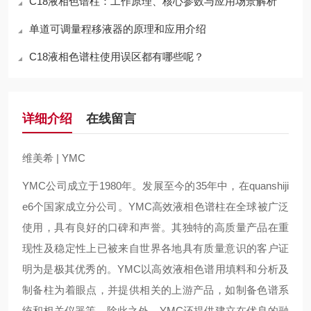
C18液相色谱柱：工作原理、核心参数与应用场景解析
单道可调量程移液器的原理和应用介绍
C18液相色谱柱使用误区都有哪些呢？
详细介绍
在线留言
维美希
| YMC
YMC
公司成立于
1980
年。发展至今的
35
年中，在
quanshiji
e6
个国家成立分公司。
YMC
高效液相色谱柱在全球被广泛
使用，具有良好的口碑和声誉。其独特的高质量产品在重
现性及稳定性上已被来自世界各地具有质量意识的客户证
明为是极其优秀的。
YMC
以高效液相色谱用填料和分析及
制备柱为着眼点，并提供相关的上游产品，如制备色谱系
统和相关仪器等。除此之外，
YMC
还提供建立在优良的融