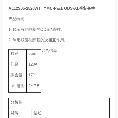
AL12S05-2520WT YMC-Pack ODS-AL半制备柱
产品特点
1.
残留有硅醇基的
ODS
色谱柱。
2.
利用残留硅醇基的次相互作用。
订货信息
粒径
5
μ
m
孔径
120A
碳含量
17%
pH
范围
2~ 7.5
分析柱
货号
描述