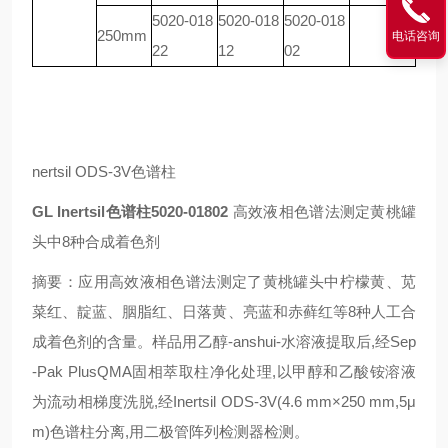
5020-018
5020-018
5020-018
250mm
电话咨询
22
12
02
nertsil ODS-3V色谱柱
GL Inertsil色谱柱5020-01802
高效液相色谱法测定黄桃罐
头中8种合成着色剂
摘要：应用高效液相色谱法测定了黄桃罐头中柠檬黄、苋
菜红、靛蓝、胭脂红、日落黄、亮蓝和赤藓红等8种人工合
成着色剂的含量。样品用乙醇-anshui-水溶液提取后,经Sep
-Pak PlusQMA固相萃取柱净化处理,以甲醇和乙酸铵溶液
为流动相梯度洗脱,经Inertsil ODS-3V(4.6 mm×250 mm,5μ
m)色谱柱分离,用二极管阵列检测器检测。