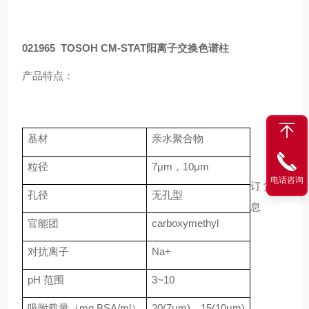
021965
TOSOH CM-STAT
阳离子交换色谱柱
产品特点：
基材
亲水聚合物
粒径
7μm
，
10μm
电话咨询
订货信
孔径
无孔型
息
官能团
carboxymethyl
对抗离子
Na+
pH
范围
3~10
吸附载量（
mg BSA/ml
）
20(7μm)
，
15(10μm)