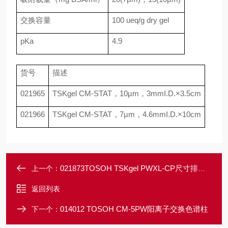
交换容量
100 ueq/g dry gel
pKa
4.9
货号
描述
021965
TSKgel CM-STAT
，
10
µ
m
，
3mmI.D.×3.5cm
021966
TSKgel CM-STAT
，
7
µ
m
，
4.6mmI.D.×10cm
021873TOSOH TSKgel PWXL-CP尺寸排阻色谱柱
上一个：
返回列表
014012 TOSOH CM-5PW阳离子交换色谱柱
下一个：