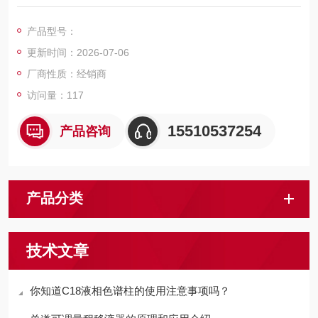
cm规格柱的分离性能超高；3.5 cm规格柱可在1分钟内完成分析
（高通量）。适用于分析抗体异构体。适合用于对生物医药产品
产品型号：
的质量控制、生产工艺中的在线监测。柱压低，适合在半微量液
更新时间：2026-07-06
相色谱系统上使用。
厂商性质：经销商
访问量：117
15510537254
产品咨询
产品分类
技术文章
你知道C18液相色谱柱的使用注意事项吗？