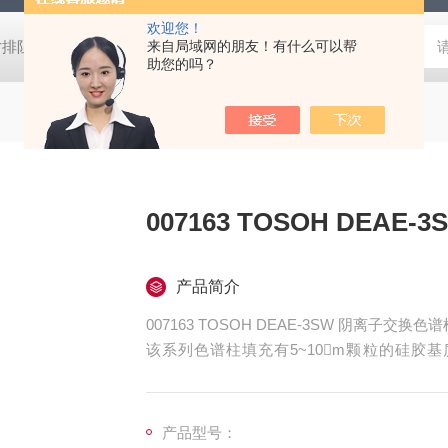
欢迎您！
W尺寸排阻色谱柱
CHIRALPAK®IC大赛璐手性色谱柱
来自局域网的朋友！有什么可以帮
Halo C18H
助您的吗？
007163 TO
产品简介
007163 TOSOH DEAE-3SW 阴离子交换色
该系列色谱柱填充有5~10m颗粒的硅胶
酸）。
产品型号：