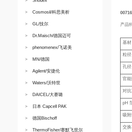
Shodex
Cosmosil/科思美析
00716
GL/技尔
产品
Dr.Maisch/德国迈可
基材
phenomenex/飞诺美
粒径
MN/德国
孔径
Agilent/安捷伦
官能
Waters/沃特世
对抗
DAICEL/大赛璐
pH
日本 Capcell PAK
吸附
德国Bischoff
交换
ThermoFisher/赛默飞世尔