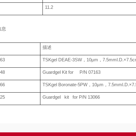
11.2
信息
描述
63
TSKgel DEAE-3SW
，
10µm
，
7.5mmI.D.×7.5
48
Guardgel Kit for
P/N 07163
66
TSKgel Boronate-5PW
，
10µm
，
7.5mmI.D.×7
25
Guardgel
kit for P/N 13066