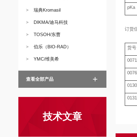
pKa
瑞典Kromasil
DIKMA/迪马科技
订货
TOSOH/东曹
伯乐（BIO-RAD）
货号
YMC/维美希
0071
0076
查看全部产品
0130
0131
技术文章