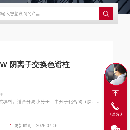
alo 核壳型液相色谱柱
Xbridge BEH C18XBridge液相色谱柱
Xsele
SOH DEAE-3SW 阴离子交换色谱柱
谱柱
基质填料。适合分离小分子、中分子化合物（肽、核
电话咨询
更新时间：2026-07-06