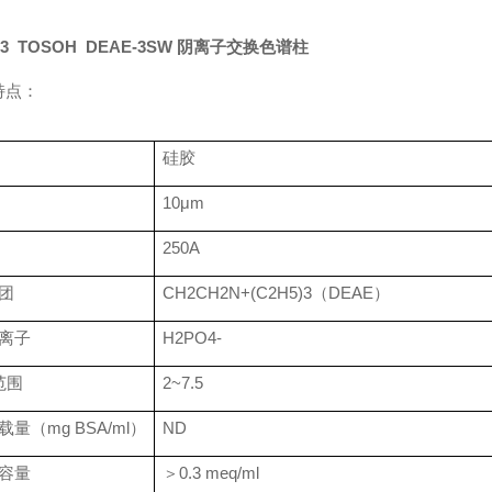
3
TOSOH
DEAE-3SW
阴离子交换色谱柱
特点：
硅胶
10μm
250A
团
CH2CH2N+(C2H5)3
（
DEAE
）
离子
H2PO4-
范围
2~7.5
载量（
mg BSA/ml
）
ND
容量
＞
0.3 meq/ml