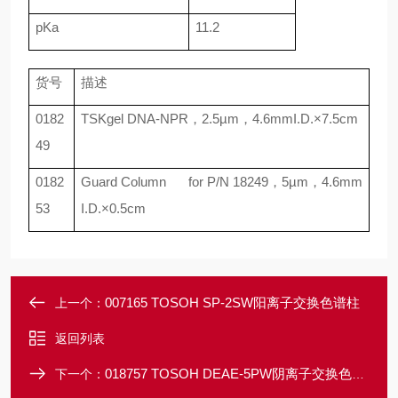
pKa
11.2
货号
描述
0182
TSKgel DNA-NPR
，
2.5
µ
m
，
4.6mmI.D.×7.5cm
49
0182
Guard Column
for P/N 18249
，
5
µ
m
，
4.6mm
53
I.D.×0.5cm
007165 TOSOH SP-2SW阳离子交换色谱柱
上一个：
返回列表
018757 TOSOH DEAE-5PW阴离子交换色谱柱
下一个：