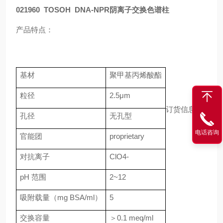
021960 TOSOH DNA-NPR阴离子交换色谱柱
产品特点：
基材
聚甲基丙烯酸酯
粒径
2.5μm
订货信息
孔径
无孔型
电话咨询
官能团
proprietary
对抗离子
ClO4-
pH
范围
2~12
吸附载量（
mg BSA/ml
）
5
交换容量
＞
0.1 meq/ml