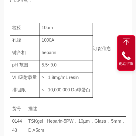
粒径
10μm
孔径
1000A
订货信息
键合相
heparin
电话咨询
pH
范围
5.5~9.0
VIII
吸附载量
> 1.8mg/mL resin
排阻限
< 10,000,000 Da
球蛋白
货号
描述
0144
TSKgel Heparin-5PW
，
10
µ
m
，
Glass
，
5mmI.
43
D.×5cm