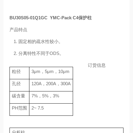
BU30S05-01Q1GC YMC-Pack C4保护柱
产品特点
1.
固定相的疏水性较小。
2.
分离特性不同于
ODS
。
订货信息
粒径
3
μ
m
，
5
μ
m
，
10
μ
m
孔径
120A
，
200A
，
300A
碳含量
7%
，
5%
，
3%
PH
范围
2~ 7.5
分析柱