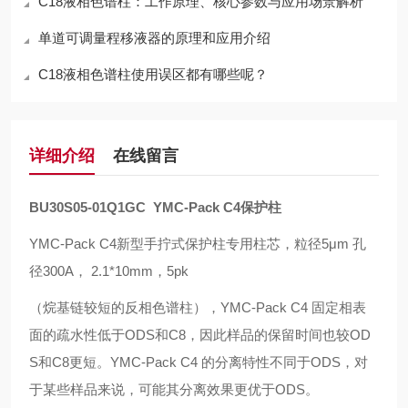
C18液相色谱柱：工作原理、核心参数与应用场景解析
单道可调量程移液器的原理和应用介绍
C18液相色谱柱使用误区都有哪些呢？
详细介绍
在线留言
BU30S05-01Q1GC YMC-Pack C4保护柱
YMC-Pack C4新型手拧式保护柱专用柱芯，粒径5μm 孔
径300A， 2.1*10mm，5pk
（烷基链较短的反相色谱柱），
YMC-Pack C4
固定相表
面的疏水性低于
ODS
和
C8
，因此样品的保留时间也较
OD
S
和
C8
更短。
YMC-Pack C4
的分离特性不同于
ODS
，对
于某些样品来说，可能其分离效果更优于
ODS。