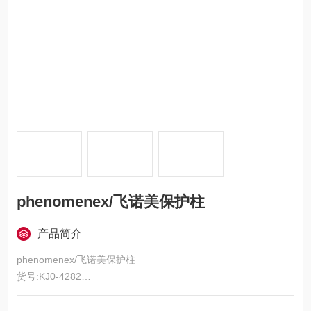
phenomenex/飞诺美保护柱
产品简介
phenomenex/飞诺美保护柱
货号:KJ0-4282
描述:SecurityGuard Guard Cartridge Kit, Ea
技术:High Performance Liquid Chromatography (HPLC)