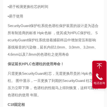
•
易于检测更换柱芯的时间
•
易于使用
SecurityGuard
保护柱系统色谱柱保护装置的设计是为适合
所有制造商的标准
Hplc
色标
，使其成为
HPLC
保护柱。
S
ecurityGuard
保护柱系统借着捕获样品中增加背压和影响
基线噪音的污染物，延长内径
2.0mm
、
3.0mm
、
3.2mm
、
4.6mm
以及
7.8mm
的色谱柱之使用寿命
保证延长
HPLC
色谱柱的使用寿命！
只需更换
SecurityGuard
柱芯，无需更换昂贵的
Hplc
色谱
柱。
图中显示，一旦更换了到期的
SecurityGuard
柱芯，
电话咨询
压力立即下降，
色谱柱的性能马上得到恢复，这样可延长
色谱柱的使用
年限。
C18
固定相