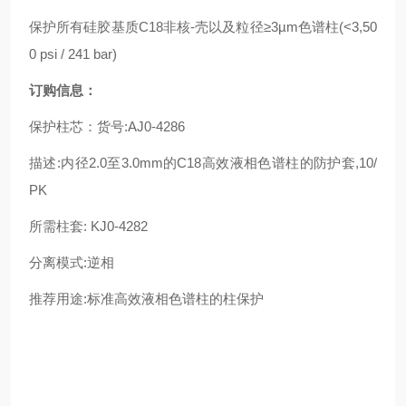
保护所有硅胶基质
C18
非核
-
壳以及粒径≥
3µm
色谱柱
(<3,50
0 psi / 241 bar)
订购信息：
保护柱芯：货号
:AJ0-4286
描述
:
内径
2.0
至
3.0mm
的
C18
高效液相色谱柱的防护套
,10/
PK
所需柱套
: KJ0-4282
分离模式
:
逆相
推荐用途
:
标准高效液相色谱柱的柱保护