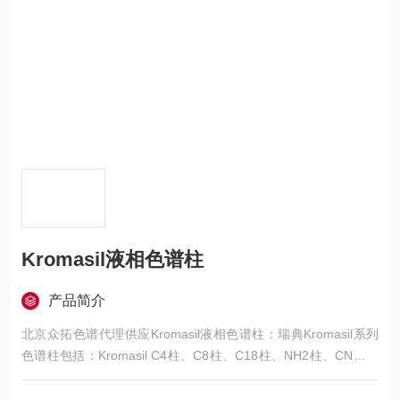
Kromasil液相色谱柱
产品简介
北京众拓色谱代理供应Kromasil液相色谱柱：瑞典Kromasil系列
色谱柱包括：Kromasil C4柱、C8柱、C18柱、NH2柱、CN柱、
SIL柱、300?大孔填料分析柱，且提供各种规格的半制备柱和制
备柱。Kromasil色谱柱是用户量很大的常规色谱柱，拥有从分析