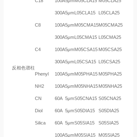
C18
100A
5
μm
M05CLA15
M05CLA25
300A
5
μm
L05CLA15
L05CLA25
C8
100A
5
μm
M05CMA15
M05CMA25
300A
5
μm
L05CMA15
L05CMA25
C4
100A
5
μm
M05CSA15
M05CSA25
300A
5
μm
L05CSA15
L05CSA25
反相色谱柱
Phenyl
100A
5
μm
M05PHA15
M05PHA25
NH2
100A
5
μm
M05NHA15
M05NHA25
CN
60A
5
μm
S05CNA15
S05CNA25
Diol
60A
5
μm
S05DIA15
S05DIA25
Silica
60A
5
μm
S05SIA15
S05SIA25
100A
5
μm
M05SIA15
M05SIA25