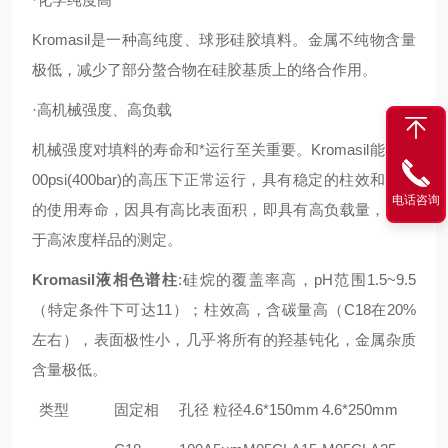
Kromasil
是一种高纯度、球形硅胶填料。金属不纯物含量
极低，减少了部分螯合物在硅胶基质上的络合作用。
·
高机械强度、高负载
机械强度对填料的寿命和*运行至关重要。Kromasil能在60
00psi(400bar)的高压下正常运行，具有稳定的柱效和长久
电话咨询
的使用寿命，因具有高比表面积，即具有高负载量，适用
于高浓度样品的测定。
Kromasil
液相色谱柱
:
硅烷的覆盖率高，pH范围1.5~9.5
（特定条件下可达11）；柱效高，含碳量高（C18在20%
左右），表面极性小，几乎将所有的羟基钝化，金属杂质
含量极低。
类型
固定相
孔径
粒径
4.6*150mm
4.6*250mm