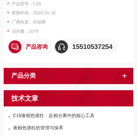
产品型号：C18
型到制备型一套完整的填料体系，包括：C4、C8、C18、NH2、
更新时间：2020-01-16
CN、Phenyl、SiO2和300A大孔填料分析柱等。
厂商性质：经销商
访问量：1079
15510537254
产品咨询
产品分类
技术文章
C18液相色谱柱：反相分离中的核心工具
液相色谱柱的管理与保养