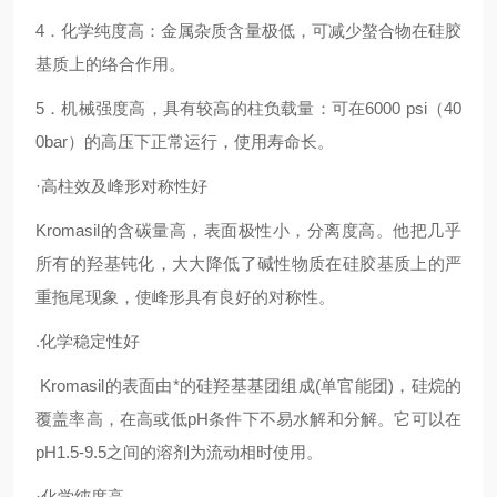
4
．化学纯度高：金属杂质含量极低，可减少螯合物在硅胶
基质上的络合作用。
5
．机械强度高，具有较高的柱负载量：可在6000 psi（40
0bar）的高压下正常运行，使用寿命长。
·
高柱效及峰形对称性好
Kromasil
的含碳量高，表面极性小，分离度高。他把几乎
所有的羟基钝化，大大降低了碱性物质在硅胶基质上的严
重拖尾现象，使峰形具有良好的对称性。
.
化学稳定性好
Kromasil
的表面由*的硅羟基基团组成(单官能团)，硅烷的
覆盖率高，在高或低pH条件下不易水解和分解。它可以在
pH1.5-9.5之间的溶剂为流动相时使用。
·
化学纯度高