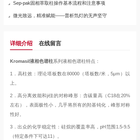
Sep-pak固相萃取柱操作基本流程​​和注意事项
微光致远，精准赋能——普析氘灯的无声坚守
详细介绍
在线留言
Kromasil
液相色谱柱
系列液相色谱柱特点：
1
．高柱效：理论塔板数在80000（塔板数/米，5μm）以
上。
2
．高分离效能和ji佳的对称峰形：含碳量高（C18在20%
左右），表面极性小，几乎将所有的羟基钝化，峰形对称
性好。
3
．出众的化学稳定性：硅烷的覆盖率高，pH范围1.5-9.5
（特定条件下可达11）。