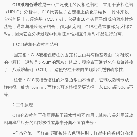
C18液相色谱柱
是一种广泛使用的反相色谱柱，常用于液相色谱
（HPLC）分析中。C18代表柱子固定相上的化学结构，具体来说，
它指的是十八碳烷基（C18）链，它是由18个碳原子组成的疏水性烷
基链，通常与硅胶粒子结合，作为固定相。C18柱通常被称为反相C1
8柱，因为它在分析过程中利用疏水性相互作用对样品进行分离。
1.C18液相色谱柱的结构
-固定相：C18液相色谱柱的固定相是由具有硅基表面（如硅胶）
的小颗粒（通常是3~5μm的颗粒）组成，颗粒表面通过化学修饰连接
了十八碳烷基链（C18）。这使得柱子表面呈现出强烈的疏水性。
-柱管：C18液相色谱柱的外部通常由不锈钢、玻璃或塑料制成，
柱内径一般为4.6mm，而柱长可以根据需要选择，从10cm到30cm不
等。
2.工作原理
C18色谱柱的工作原理基于疏水性相互作用，其核心是利用流动
相与样品组分的相对极性差异来分离不同的成分：
-样品分配：当样品溶液被注入色谱柱时，样品中的各组分在流